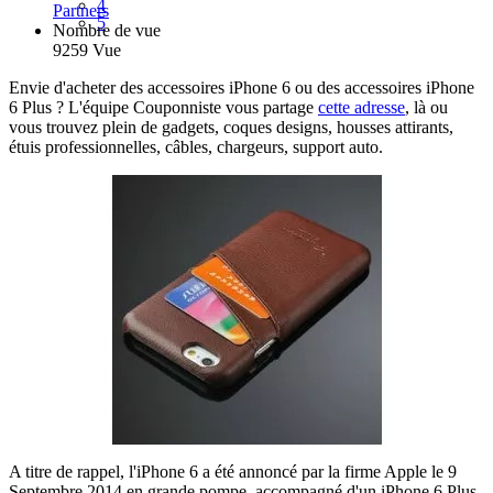
4
Partners
5
Nombre de vue
9259 Vue
Envie d'acheter des accessoires iPhone 6 ou des
accessoires
iPhone
6 Plus ? L'équipe Couponniste vous partage
cette adresse
, là ou
vous trouvez plein de gadgets,
coques designs, housses attirants,
étuis professionnelles, câbles, chargeurs, support auto.
A titre de rappel, l'iPhone 6 a été annoncé par la firme Apple le 9
Septembre 2014 en grande pompe, accompagné d'un iPhone 6 Plus