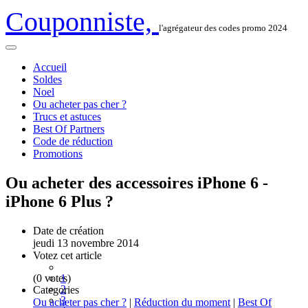
Couponniste,
l'agrégateur des codes promo 2024
Accueil
Soldes
Noel
Ou acheter pas cher ?
Trucs et astuces
Best Of Partners
Code de réduction
Promotions
Ou acheter des accessoires iPhone 6 -
iPhone 6 Plus ?
Date de création
jeudi 13 novembre 2014
Votez cet article
(0 votes)
1
2
Categories
3
Ou acheter pas cher ?
|
Réduction du moment
|
Best Of