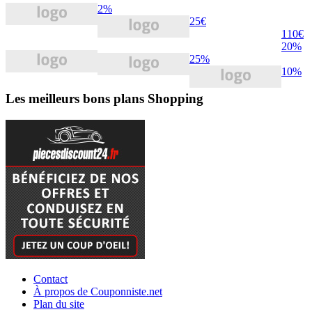
2%
25€
110€
20%
25%
10%
Les meilleurs bons plans Shopping
Contact
À propos de Couponniste.net
Plan du site