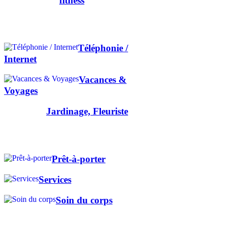
fitness
Téléphonie /
Internet
Vacances &
Voyages
Jardinage, Fleuriste
Prêt-à-porter
Services
Soin du corps