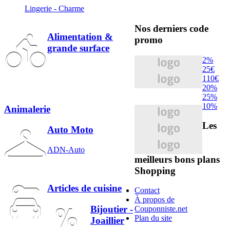
Lingerie - Charme
Nos derniers code
Alimentation &
promo
grande surface
2%
25€
110€
20%
25%
10%
Animalerie
Les
Auto Moto
ADN-Auto
meilleurs bons plans
Shopping
Articles de cuisine
Contact
À propos de
Bijoutier -
Couponniste.net
Plan du site
Joaillier