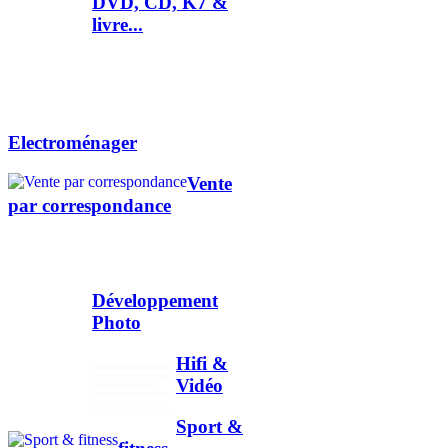
DVD, CD, K7 &
livre...
Electroménager
Vente
par correspondance
Développement
Photo
Hifi &
Vidéo
Sport &