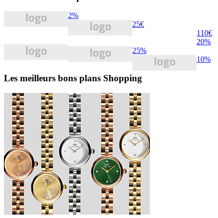
2%
25€
110€
20%
25%
10%
Les meilleurs bons plans Shopping