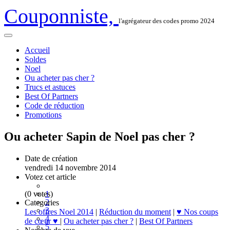
Couponniste,
l'agrégateur des codes promo 2024
Accueil
Soldes
Noel
Ou acheter pas cher ?
Trucs et astuces
Best Of Partners
Code de réduction
Promotions
Ou acheter Sapin de Noel pas cher ?
Date de création
vendredi 14 novembre 2014
Votez cet article
(0 votes)
1
2
Categories
3
Les offres Noel 2014
|
Réduction du moment
|
♥ Nos coups
4
de cœur ♥
|
Ou acheter pas cher ?
|
Best Of Partners
5