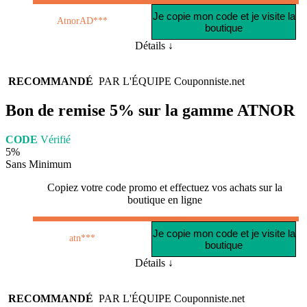
Je copie mon code et je visite la
AtnorAD***
boutique
Détails ↓
RECOMMANDÉ
PAR L'ÉQUIPE
Couponniste.net
Bon de remise 5% sur la gamme ATNOR
CODE
Vérifié
5%
Sans Minimum
Copiez votre code promo et effectuez vos achats sur la
boutique en ligne
Je copie mon code et je visite la
atn***
boutique
Détails ↓
RECOMMANDÉ
PAR L'ÉQUIPE
Couponniste.net