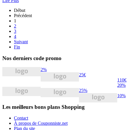
Lire Plus
Début
Précédent
1
2
3
4
Suivant
Fin
Nos derniers code promo
2%
25€
110€
20%
25%
10%
Les meilleurs bons plans Shopping
Contact
À propos de Couponniste.net
Plan du site